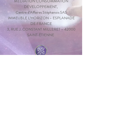
MEDIATION CONSOMMATION
DÉVELOPPEMENT,
Centre d’Affaires Stéphanois SAS
IMMEUBLE L’HORIZON – ESPLANADE
DE FRANCE
3, RUE J. CONSTANT MILLERET – 42000
SAINT-ÉTIENNE
©
Marion Prévost 2024
- Montpellier et
alentours
(34)
Conception du site & Design graphique -
Alexie Etilé
Photos des séances -
Sedat Yagiz
Politique de confidentialité
Médiation de la consommation
CGV