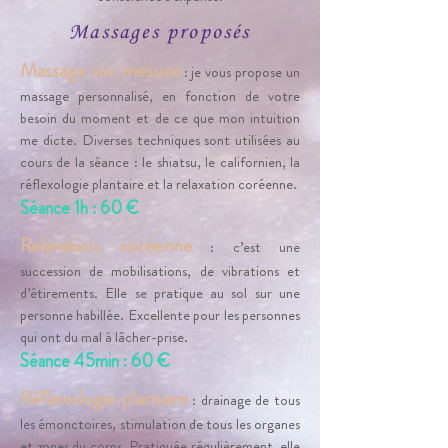
Massages proposés
Massage sur mesure
: je vous propose un
massage personnalisé, en fonction de votre
besoin du moment et de ce que mon intuition
me dicte. Diverses techniques sont utilisées au
cours de la séance : le shiatsu, le californien, la
réflexologie plantaire et la relaxation coréenne.
Séance 1h : 60 €
Relaxation coréenne
: c’est une
succession de mobilisations, de vibrations et
d’étirements. Elle se pratique au sol sur une
personne habillée. Excellente pour les personnes
qui ont du mal à lâcher-prise.
Séance 45min
: 6
0 €
Réflexologie plantaire
: drainage de tous
les émonctoires, stimulation de tous les organes
et zones du corps. Pratiquée régulièrement, elle