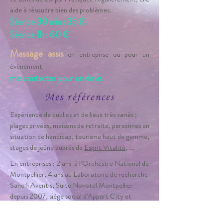
aide à résoudre bien des problèmes.
Séance 30 min : 35
€
Séance 1h : 60
€
Massage assis
en entreprise ou pour un
événement
me contacter pour un devis
Mes références
Expérience
de publics et de lieux très variés ;
plages privées, maisons de retraite, personnes en
situation de handicap, tourisme haut de gamme,
stages de jeûne auprès de
Esprit Vitalité
, ...
En entreprises : 2 ans à l’Orchestre National de
Montpellier, 4 ans au Laboratoire de recherche
Sanofi Aventis, Suite Novotel Montpellier
depuis 2007, siège social d'Appart City et
Oceanis Immobilier depuis 2018
et de manière plus ponctuelle sur d’autres sites