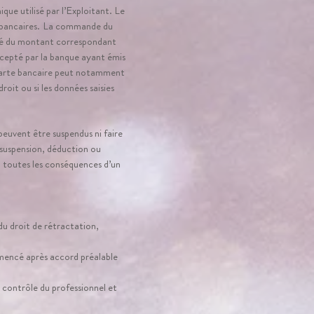
que utilisé par l’Exploitant. Le
bancaires.
La commande du
té du montant correspondant
accepté par la banque ayant émis
arte bancaire peut notamment
roit ou si les données saisies
peuvent être suspendus ni faire
 suspension, déduction ou
 toutes les conséquences d’un
du droit de rétractation,
mmencé après accord préalable
u contrôle du professionnel et