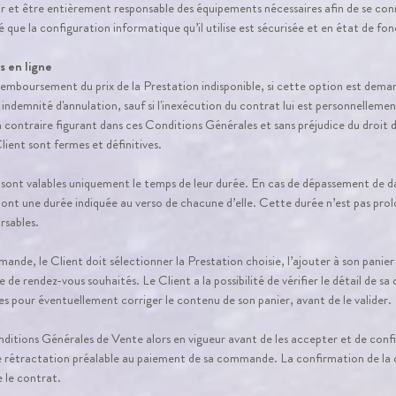
ir et être entièrement responsable des équipements nécessaires afin de se con
é que la configuration informatique qu’il utilise est sécurisée et en état de f
s en ligne
remboursement du prix de la Prestation indisponible, si cette option est deman
 indemnité d'annulation, sauf si l'inexécution du contrat lui est personnelleme
contraire figurant dans ces Conditions Générales et sans préjudice du droit de
ient sont fermes et définitives.
ont valables uniquement le temps de leur durée. En cas de dépassement de date
nt une durée indiquée au verso de chacune d’elle. Cette durée n’est pas pr
rsables.
e, le Client doit sélectionner la Prestation choisie, l’ajouter à son panier 
re de rendez-vous souhaités. Le Client a la possibilité de vérifier le détail de 
s pour éventuellement corriger le contenu de son panier, avant de le valider.
onditions Générales de Vente alors en vigueur avant de les accepter et de confi
t de rétractation préalable au paiement de sa commande. La confirmation de 
 le contrat.