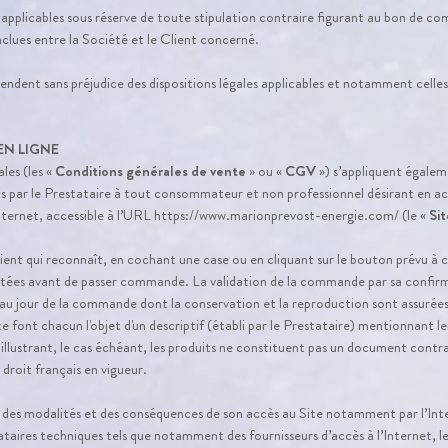
applicables sous réserve de toute stipulation contraire figurant au bon de c
nclues entre la Société et le Client concerné.
ndent sans préjudice des dispositions légales applicables et notamment celles
EN LIGNE
les (les «
Conditions générales de vente
» ou «
CGV
») s’appliquent égalem
is par le Prestataire à tout consommateur et non professionnel désirant en ac
internet, accessible à l’URL
https://www.marionprevost-energie.com/
(le «
Sit
nt qui reconnaît, en cochant une case ou en cliquant sur le bouton prévu à ce
ptées avant de passer commande. La validation de la commande par sa confir
au jour de la commande dont la conservation et la reproduction sont assurées 
te font chacun l'objet d'un descriptif (établi par le Prestataire) mentionnant l
 illustrant, le cas échéant, les produits ne constituent pas un document contr
droit français en vigueur.
des modalités et des conséquences de son accès au Site notamment par l’Int
tataires techniques tels que notamment des fournisseurs d’accès à l’Internet, 