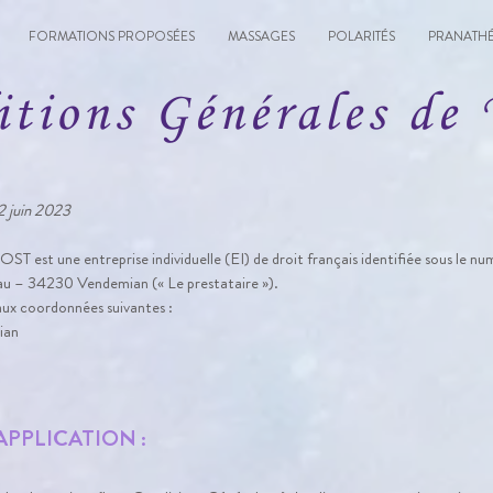
FORMATIONS PROPOSÉES
MASSAGES
POLARITÉS
PRANATHÉ
itions Générales de 
22 juin 2023
 est une entreprise individuelle (EI) de droit français identifiée sous le 
 Frau – 34230 Vendemian (« Le prestataire »).
aux coordonnées suivantes :
ian
’APPLICATION :