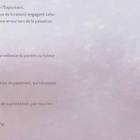
l’Exploitant.
 de livraison) engagent celui-
ne erreur lors de la passation
urveillance du parent ou tuteur
ion de paiement, qui nécessite
de la prestation, par tous les
Pal.