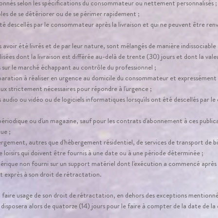
ionnés selon les spécifications du consommateur ou nettement personnalisés ;
bles de se détériorer ou de se périmer rapidement ;
été descellés par le consommateur après la livraison et qui ne peuvent être ren
s avoir été livrés et de par leur nature, sont mélangés de manière indissociable 
isées dont la livraison est différée au-delà de trente (30) jours et dont la val
 sur le marché échappant au contrôle du professionnel ;
paration à réaliser en urgence au domicile du consommateur et expressément soll
ux strictement nécessaires pour répondre à l'urgence ;
 audio ou vidéo ou de logiciels informatiques lorsqu'ils ont été descellés par 
n périodique ou d'un magazine, sauf pour les contrats d'abonnement à ces publica
ue ;
ergement, autres que d'hébergement résidentiel, de services de transport de bi
e loisirs qui doivent être fournis à une date ou à une période déterminée ;
érique non fourni sur un support matériel dont l'exécution a commencé après 
xprès à son droit de rétractation.
rra faire usage de son droit de rétractation, en dehors des exceptions mentionn
disposera alors de quatorze (14) jours pour le faire à compter de la date de 