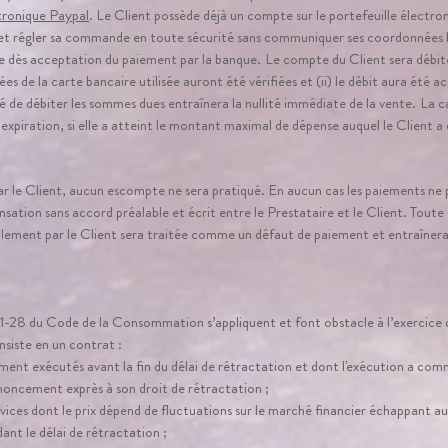
tronique Paypal
. Le Client possède déjà un compte sur le portefeuille électroni
 et régler sa commande en toute sécurité sans communiquer ses coordonnées 
ée dès acceptation du paiement par la banque.
Le compte du Client sera débi
es de la carte bancaire utilisée auront été vérifiées et (ii) le débit aura été 
té de débiter les sommes dues entraînera la nullité immédiate de la vente.
La c
à expiration, si elle a atteint le montant maximal de dépense auquel le Client a d
r le Client, aucun escompte ne sera pratiqué. En aucun cas les paiements ne 
sation sans accord préalable et écrit entre le Prestataire et le Client. Toute
ement par le Client sera traitée comme un défaut de paiement et entraînera
21-28 du Code de la Consommation s’appliquent et font obstacle à l’exercice 
iste en un contrat :
ement exécutés avant la fin du délai de rétractation et dont l'exécution a co
oncement exprès à son droit de rétractation ;
rvices dont le prix dépend de fluctuations sur le marché financier échappant a
ant le délai de rétractation ;