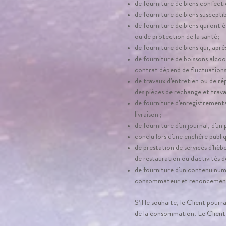
de fourniture de biens confect
de fourniture de biens suscepti
de fourniture de biens qui ont 
ou de protection de la santé;
de fourniture de biens qui, aprè
de fourniture de boissons alcool
contrat dépend de fluctuations
de travaux d'entretien ou de ré
des pièces de rechange et trava
de fourniture d'enregistrements
livraison ;
de fourniture d'un journal, d'u
conclu lors d'une enchère publiq
de prestation de services d'héb
de restauration ou d'activités d
de fourniture d'un contenu num
consommateur et renoncement e
S’il le souhaite, le Client pou
de la consommation. Le Client 