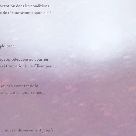
ctation dans les conditions
e de rétractation disponible à
ploitant :
poste, télécopie ou courrier
de rétractation). Le Client peut
 jours à compter de la
Client. Ce remboursement
 à compter du versement jusqu'à