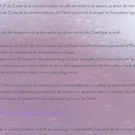
-21 du Code de la consommation et afin de mettre en œuvre ce droit de rétra
nts du Code de la consommation, le Client est invité à remplir le formulaire typ
cusé de réception de la demande de rétractation du Client par e-mail.
xercer son droit de rétractation en notifiant les informations suivantes à l’Ex
méro de téléphone et adresse électronique
yen d'une déclaration dénuée d'ambiguïté (par exemple, lettre envoyée par la 
oordonnées sont disponibles et de ce fait apparaissent sur le formulaire type 
 de rétractation mais ce n'est pas obligatoire.
Client le montant de la prestation commandée dans un délai de quatorze (14)
ensemble des éléments permettant de mettre en œuvre le remboursement du 
me moyen de paiement que celui employé pour le Client.
NDES ET RENDEZ-VOUS :
 le Client portera intérêt au taux légal à l'expiration d'un délai de deux mois