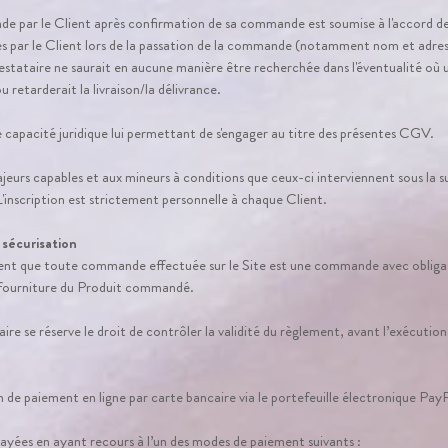
 par le Client après confirmation de sa commande est soumise à l'accord de 
par le Client lors de la passation de la commande (notamment nom et adresse
Prestataire ne saurait en aucune manière être recherchée dans l'éventualité où u
etarderait la livraison/la délivrance.
ne capacité juridique lui permettant de s'engager au titre des présentes CGV.
ajeurs capables et aux mineurs à conditions que ceux-ci interviennent sous la s
L'inscription est strictement personnelle à chaque Client.
 sécurisation
ent que toute commande effectuée sur le Site est une commande avec obligat
a fourniture du Produit commandé.
re se réserve le droit de contrôler la validité du règlement, avant l’exécution 
on de paiement en ligne par carte bancaire via le portefeuille électronique Pay
ées en ayant recours à l’un des modes de paiement suivants :