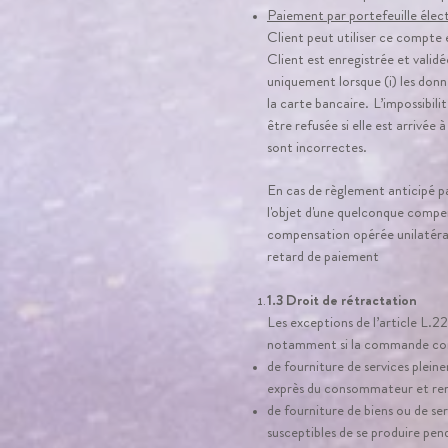
Paiement par portefeuille élec
Client peut utiliser ce compte
Client est enregistrée et valid
uniquement lorsque (i) les donné
la carte bancaire.
L’impossibili
être refusée si elle est arrivée 
sont incorrectes.
En cas de règlement anticipé pa
l'objet d'une quelconque compen
compensation opérée unilatéral
retard de paiement
1.3 Droit de rétractation
Les exceptions de l’article L.2
notamment si la commande cons
de fourniture de services plein
exprès du consommateur et ren
de fourniture de biens ou de se
susceptibles de se produire pend