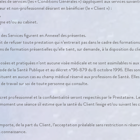
es de services (les « Conditions Générales ») s'appliquent aux services suivants 
 et non-professionnel désirant en bénéficier (le « Client ») :
,
gne et/ou au cabinet.
s des Services figurent en Annexe1 des présentes.
it de refuser toute prestation qui n’entrerait pas dans le cadre des formations 
ns de formation présentielles qu’elle tient, sur demande, à la disposition du cli
osées et pratiquées n’ont aucune visée médicale et ne sont assimilables ni aux
Code de la Santé Publique et au décret n°96-879 du 8 octobre 1996. Elles s
ituent en aucun cas au champ médical réservé aux professions de Santé. Elles
e travail sur soi de toute personne qui consulte.
cret professionnel et la confidentialité seront respectés par le Prestataire. Le 
oment une séance s'il estime que la santé du Client l'exige et/ou suivant les c
orte, de la part du Client, l’acceptation préalable sans restriction ni réser
is connaissance.